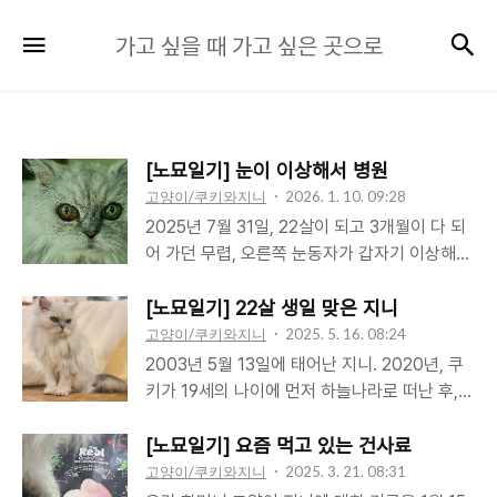
가
검
메뉴
가고 싶을 때 가고 싶은 곳으로
고
싶
을
때
[노묘일기] 눈이 이상해서 병원
가
고양이/쿠키와지니
2026. 1. 10. 09:28
고
2025년 7월 31일, 22살이 되고 3개월이 다 되
싶
어 가던 무렵, 오른쪽 눈동자가 갑자기 이상해졌
은
다. 안구의 일부에 옅은 갈색이 베어져 있고 탁
곳
해져 있었다. 다음 날 병원을 찾았다. 늘 가던 한
[노묘일기] 22살 생일 맞은 지니
수풀동물병원은 때마침 임시휴무일이라 갈 수
고양이/쿠키와지니
2025. 5. 16. 08:24
으
없었다. 가장 가까운 동물병원은 영어교육도시
2003년 5월 13일에 태어난 지니. 2020년, 쿠
로
에 있었다. 팔뚝에 긁힌 자국이 몇 개나 있던 젊
키가 19세의 나이에 먼저 하늘나라로 떠난 후,
은 남자선생님께서 조심스럽게 지니의 눈을 살
지니는 얼마나 더 살 수 있을까? 올해가 마지막
펴보았다. 정확한 진단을 위해 몇 가지 검사를
은 아닐까 하는 생각을 매년 연초에 하는데 어느
[노묘일기] 요즘 먹고 있는 건사료
하기로 했다. 초조한 마음으로 대기실에서 검사
새 2025년 5월 13일을 맞았고 지니는 22살이
고양이/쿠키와지니
2025. 3. 21. 08:31
가 끝나기를 기다렸다. 나이가 나이인 만큼 문제