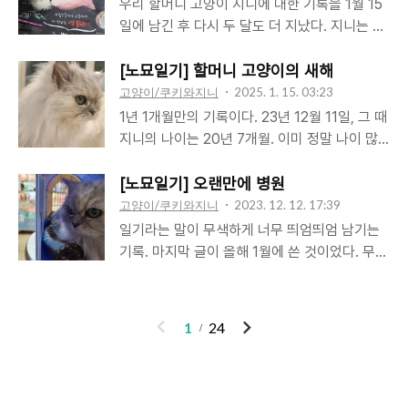
되었다. 정확하지도 않고 별의미도 없는 줄 알지
우리 할머니 고양이 지니에 대한 기록을 1월 15
가 있어도 이상하지 않을 일이었지만 별일 아니
만 사람 나이로 얼마나 될까 몇몇 정보를 찾아보
일에 남긴 후 다시 두 달도 더 지났다. 지니는 여
길 간절히 바랐다. 안압과 안저, 형광염색 검사
니 공통적으로 100살은 넘은 거라고 한다. 그렇
전히 건강히 살아있다. 21년 10개월. 나이를 많
를 했다고 했다. 안압도 정상이고 상처도 없고
게 나이를 많이 먹었는데 다행히 크게 아픈데 없
이 먹음으로 인한, 노화로 인한 변화 외에는 특
[노묘일기] 할머니 고양이의 새해
눈 안쪽도 별 이상이 없다는 다행스러운 결과였
이 대체로 건강한 상태를 유지하고 있다. 하지만
별히 아픈 곳 없이 잘 지내고 있다. 건식 사료는
고양이/쿠키와지니
2025. 1. 15. 03:23
다. 안구가 혼탁한..
나이가 나이이니 만큼 노화로 인한 많은 변화를
요즘 하림에서 나온 '더리얼 그레인 프리 크런치
1년 1개월만의 기록이다. 23년 12월 11일, 그 때
피해 갈 수는 없다. 젊었을 때는 정말 털이 풍성
닭고기 시니어'와 풀무원에서 나온 '아미오 건강
지니의 나이는 20년 7개월. 이미 정말 나이 많
했는데 많이 줄었고 모질도 나빠졌다. 살이 많이
담은 식단 유리너리 케어'를 먹고 있다. 우리나라
은 할머니 고양이었다. 비록 나이는 만20살을
빠졌다. 등뼈의 마디 마디가 다 느껴질 정도로
회사의 사료의 구입은 2022년 12월부터였다.
넘긴 노령묘였지만 매우 건강했다. 하지만 나이
[노묘일기] 오랜만에 병원
살이 없다. 근육도 많이 줄었다. 그래도..
그전에는 오랫동안 로얄캐닌을 먹였다. 로얄캐
가 나이인 만큼 언제 위기가 닥쳐와도 이상하지
고양이/쿠키와지니
2023. 12. 12. 17:39
닌에서 나오는 고양이 사료의 종류가 많아 계속
않을 때였다. 24년을 함께 맞으며 혹시 올해가
일기라는 말이 무색하게 너무 띄엄띄엄 남기는
바꾸기는 했지만 늘 로얄캐닌이었다. 어느 것이
마지막일지도 모른다는 마음의 준비를 하기도
기록. 마지막 글이 올해 1월에 쓴 것이었다. 무소
나 잘 먹었다. 참 감사하게도 먼저 떠난 쿠키도
했다. 하지만 25년이 되어서도 기록을 남길 수
식이 희소식이라는 말처럼 그 사이 드디어 스무
그렇고 지니도 입이 짧지 않아 정말 다행이고 감
있게 되었다. 걱정과는 달리 24년에도 우리 할
살이 된 것 외에는 별다른 일 없이 평온한 일상
사하다. 로얄캐닌이 아닌 다른 사료를 찾게 된..
머니 고양이 지니는 건강하게 살았고 다시 다 함
이었다. 그러다 다시 병원을 찾는 일이 생겼다.
이
다
1
24
께 새해를 맞이했다. 단순히 한 해를 더 산 것이
20세 7개월이 되어갈 무렵이다. 2023년 12월
전
음
아니라 건강하게 한 해를 보냈다는 데에 더 큰
7일 목겨울 같지 않은 포근한 오후, 여느 때처럼
의미가 있을 것이다. 병원 한 번 찾지 않고 잘 먹
궁디팡팡을 해 주다 엉덩이를 보게 되었는데, 항
고 잘 싸고 잘 자며 잘 지냈다. 목소리도 여전히
문 주변 털 끝에 옅은 선홍색으로 물들어 있는