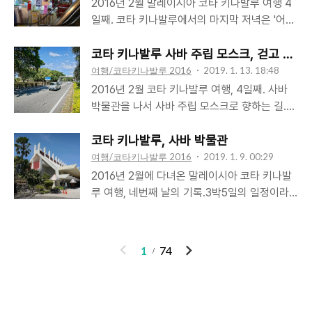
쉽기 이를 때 없다. 증기기관차를 타고 떠나는
2016년 2월 말레이시아 코타 키나발루 여행 4
어야지. 그리하여 결국 결제를 해 버렸고 16~17
기차여행도 떠나보고 키나발루 산 트레킹도 해
일째. 코타 키나발루에서의 마지막 저녁은 '어퍼
년도 겨울 휴가는 조금 이른 시기에 떠나게 되었
보고 싶다. 하지만 고요한 빈 집을 외롭게 지키
스타 UpperStar'라는 식당에서 먹었나 보다. 당
다. 오후 8시20분. 반짝이며 빛나는 제주공항
고 있을 고양이 모녀를 생각하면 5일도 사치다.
시의 사진을 보면 대충 어떤 내용이었는지 웬만
코타 키나발루 사바 주립 모스크, 걷고 또 걷
앞 횡단보도에서 보행신호를 ..
공항에 들어선 후에는 아쉬움 붙잡아도 소용 없
하면 생각이 나는데 이 식당은 왜 선택했는지, 3
여행/코타키나발루 2016
2019. 1. 13. 18:48
으니 고양이 집사로 돌아갈 시간을 재촉할 뿐이
년 가까이 지난 지금 전혀 기억나지 않는다. 비
2016년 2월 코타 키나발루 여행, 4일째. 사바
다. 조금 여유롭게 공항에 도착했다. 시간이 남
행기 탈 시간은 까마득히 남았고 딱히 계획한 일
박물관을 나서 사바 주립 모스크로 향하는 길.
아 맥도날드에서 커피와 선데이 아이스크림을
도 없으며 아직 배가 고픈 시간도 아닌 어중간한
우리나라에서도 그렇지만, 특히 다른 나라에서
사 먹고 공항 밖으로 나와 코나 키나발루의 마지
상황 때문 아니었나 추측해본다. 어차피 호텔에
는 유명한 관광지가 아닌 그냥 평범한 길이어도
코타 키나발루, 사바 박물관
막 풍경을 담았다. 여기에 다시 올 수 있을까? ..
서 여행가방을 찾아야 하니 호텔 가까운 곳에 식
걷는 것을 좋아한다. 사바 박물관에서 주립 모스
여행/코타키나발루 2016
2019. 1. 9. 00:29
당을 정하고 그 곳까지 걸어가며 시내 구경을 하
크로 향하는 길도 그렇다. 비록 대로인데다 날씨
2016년 2월에 다녀온 말레이시아 코타 키나발
려했던 것 같다. 코타 키나발루에도 비버리힐이
도 덥기 이를 때 없지만 지나다니는 차들, 표지
루 여행, 네번째 날의 기록.3박5일의 일정이라
있나 보다. 우리 어릴 적에 '비버리힐즈 아이
판, 가로수 등 모든 풍경이 낯설고 그 낯설음으
오늘이 실질적 마지막 날이다. 여행가방을 숙소
들'이란 -요즘 말로- 미드가 있었다. 예전에는 공
로 여행의 기분이 즐거워진다. 조금만 덜 더웠어
에 맡겨놓고 택시를 부탁했다. 오늘의 첫번째 목
중파에서 미드를 참 많이 보여줬었다. 이럴 때..
도 제대로 즐겼을텐데, 너무 덥다. 많이 지쳐갈
적지는 사바 박물관, Sabah Museum. 말레이
이
다
1
74
때 즈음, 황금빛 지붕이 시선에 들어왔다. 모스
시아는 말레이반도의 서말레이시아와 보르네오
전
음
크, 참 오랜만이다. 마지막으로 모스크에 간 것
섬의 동말레이시아로 이뤄져있다. 보르네오섬에
이 세계여행 할 때 모로코 카사블랑카에서였으
는 사라왁주와 사바주가 있고 사바주의 주도가
니 참 오랜만이다. 다행히 모스크는 개방되어 있
코타 키나발루라고 한다. 어느 도시에 가든 박물