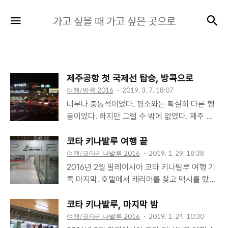
가
검
메뉴
가고 싶을 때 가고 싶은 곳으로
고
싶
을
때
제주공항 첫 국제선 탑승, 방콕으로
가
여행/방콕 2016
2019. 3. 7. 18:07
고
너무나 충동적이었다. 평소와는 확실히 다른 행
싶
동이었다. 하지만 그럴 수 밖에 없었다. 제주 출
은
발, 방콕 왕복, 총액 206,100원. 흥분을 감출 수
곳
없었다. 잠깐 이성의 제어가 있기도 했다. '이왕
코타 키나발루 여행 끝
시간 내어 돈 들여 가는 여행, 새로운 곳으로 가
여행/코타키나발루 2016
2019. 1. 29. 18:38
으
자'가 모토인데 방콕은 이미 다녀온 여행지. 제주
2016년 2월 말레이시아 코타 키나발루 여행 기
로
에 살며 렌탈하우스를 운영한 이후론 '가급적 몹
록 마지막. 호텔에서 캐리어를 찾고 택시를 탔
시 추울 때 휴가를 가자'라는 주의인데 저 요금으
다. 3일 전 밤에 달렸던 길을 다시 거슬러 공항에
로 3박5일을 다녀올 수 있는 시기는 11월 중순.
도착했다. 3박 5일 일정이 끝나간다. 여기 코타
코타 키나발루, 마지막 밤
하지만 언제 또 이런 기회가 있을까? 4년 전 방
키나발루에서 머무른 시간은 만 3일. 72시간. 아
여행/코타키나발루 2016
2019. 1. 24. 10:30
콕의 좋았던 기억. 때론 이런 충동적 일탈도 있