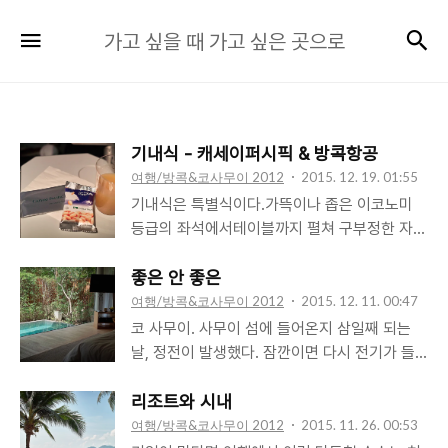
가
검
메뉴
가고 싶을 때 가고 싶은 곳으로
고
싶
을
때
기내식 - 캐세이퍼시픽 & 방콕항공
가
여행/방콕&코사무이 2012
2015. 12. 19. 01:55
고
기내식은 특별식이다.가뜩이나 좁은 이코노미
싶
등급의 좌석에서테이블까지 펼쳐 구부정한 자세
은
로 먹는,어떻게 보면 밥답지 않은 밥일지라도 특
곳
별식이다.비행기표를 끊고 비행기를 타야지만이
좋은 안 좋은
먹을 수 있는 밥이니까.구름 위 하늘을 날아가면
여행/방콕&코사무이 2012
2015. 12. 11. 00:47
으
서 먹는 밥이니까.내가 먹고 싶을 때 식당문을
코 사무이. 사무이 섬에 들어온지 삼일째 되는
로
열고 들어가여기 기내식 하나요, 라고 주문하고
날, 정전이 발생했다. 잠깐이면 다시 전기가 들
먹을 수 있는 밥이 아니기 때문에 특별식이다.
어올 줄 알았는데 리조트의 자체 발전기에서 나
그런 특별한 기내식 중에서도 특별한 식단이 있
는 굉음은 멈추질 않았다. 이유는 정확하게 알
리조트와 시내
었으니그것을 이 여행을 준비하면서 비로소 알
수 없었다. 언제 전기가 다시 들어올지도 알 수
여행/방콕&코사무이 2012
2015. 11. 26. 00:53
게 되었다.추가 비용은 없었지만 출발 24시간