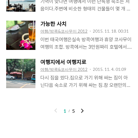
없었다. 흔한 일상인듯 한 분위기였다. 인터넷도
기억이 맞다면 여행에서 이런 단독형 숙소는 처
전까지 미리 주문을 해야했다. 다른 항공사는 어
되지 않았다. 사정상 로밍폰을 따로 임대해 갔고
음이다.주변에 비슷한 형태의 건물들이 몇 개 더
떤지 잘 모르게지만 캐세이퍼시픽에는 유아식,
데이터는 사용할 수 없었다. 운영하고 있는 렌탈
있는 단지형 숙소이긴 하지만 울타리가 쳐져 있
아동식, 당뇨식, 과일식, 저칼로리식, 저지방식,
하우스의 예약이 들어왔는지 확인해야 하는데,
고 작지만 별개의 정원에 개인 수영장이 있다.
가능한 사치
저염식, 저유당식, 이슬람식, 힌두교 채식, 서양
난감하기 짝이 없었다. 날씨도 어제와 달리 해가
현관문 같은 느낌이지만 육중한 대문에 초인종
여행/방콕&코사무이 2012
2015. 11. 18. 00:31
채식, 생야채식, 유란 채..
나질 않았다. 어제 한바탕 놀고난 마당의 수영장
도 있다.아침을 먹기 위해 나서는 길, 호텔 방을
이번 태국여행은실속 방콕여행과 휴양 코사무이
은 흥미가 많이 떨어져버렸다. 2박만 하고 떠나
나가는 것이아니라 집을 나서는 것 같았다. 잘
여행의 조합. 방콕에서는 3만원짜리 호텔에서.
면 왠지 많이 아쉬울 것 같아서 3박으로 예약을
가꿔진 정원을 지나면 바다가 펼쳐진 곳에 식당
코사무이에서는 방콕 호텔의아홉배에 달하는 풀
했는데... 모든 것이 시무룩해져버렸다. 큰 기쁨
이 있었다. 주방쪽으로만 벽이 있었고 테이블이
빌라에서. 방콕에서는 도보 중심의 다니기.코사
여행지에서 여행지로
으로 시작했던 풀빌라 여행이 흐지부지 마무리
있는 곳에는 벽이 없이 기둥만 있을 뿐이었다.지
무이에서는 숙소 중심의 쉬기. 동남아 휴양지들
여행/방콕&코사무이 2012
2015. 11. 4. 01:09
되었다. ..
붕이 있고 없고의 차이만 있을 뿐 안과 밖이 고
의 숙소를 찾다보니 풀빌라들이 눈에 자주 띄였
다시 짐을 쌌다.집으로 가기 위해 싸는 짐이 아
스란히 연결되어 있었다. 12월의 사무이 섬. 에
다.새로운 여행지에 대한 열망은 새로운 숙소에
닌다음 숙소로 가기 위해 싸는 짐.참 오랜만의
어컨 바람 없이도 아침식사를 잘 즐겼다.바다 바
대한 호기심으로 이어졌다. 지금까지의 여행지
경험이다. 5박6일단의 방콕 여행을 마치고'코 사
로 앞에서 바닷바람 맞으며 파도소리 들으며 햇
숙소중에 가장 비싼 숙박비를 지불해야 했지만
무이'라는 곳으로 간다.그 곳은 섬이며 비행기를
빛에 반짝이는 바다를 바라보며 갖는 아침식사.
큰 고민 없이 결정했다.손바닥만하기는 해도 단
타고 간다.공항으로 가기 위해 BTS역으로 향했
이
다
1
5
당시에는 당연한 듯 ..
독수영장을 보유한 시설 뿐 아니라 부대시설, 서
다. 새로운 여행지에 대한 설레임을바탕으로 하
전
음
비스만 고려해도 충분한 값어치가 있었다.거기
지만 그보다 그 곳에잘 도착해야한다는 것에 더
다 호기심 해결, 경험 축적까지 보태면 비용에
집중하게 된다. 전철을 갈아타야하는 역,전철을
대한 부담은거의 덜어낼 수 있었다. 언젠가 '냉장
타야하는 방향,체크인 수속 카운터 찾기,수화물