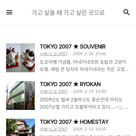
가
검
메뉴
가고 싶을 때 가고 싶은 곳으로
고
싶
을
때
TOKYO 2007 ★ SOUVENIR
가
여행/도쿄 2007
2009. 2. 26. 19:06
고
도쿄여행 기념품. 마네키네코와 초밥과 고양이
싶
모형. 제법 큰 덩치의 마네키네코는 작은 고양이
은
다섯마리를 거느리고 빨간 방석에 앉아 현관에
곳
서 오른발을 들어 돈을 부르고 있다. 일본의 섬
TOKYO 2007 ★ RYOKAN
세한 손길이 느껴지는 동전 크기에 자석이 붙은
여행/도쿄 2007
2009. 2. 19. 13:00
으
초밥모형은 냉장고에 붙어 식욕을 돋구고 있고
2009년도 벌써 2월하고도 중순인데 아직도
로
고양이모형은 도쿄에서 마주쳤던 길냥이들과의
2007년껄 가지고 조물딱거리고 있다....--;;; 5
추억을 담고 있다. 마네키네코는 센소지의 나카
박중 3박은 론리플래닛 도쿄편에 안내되어 있는
미세에서, 초밥과 고양이 모형은 갓파바시에서
료칸 중 안돈료칸(行燈旅館)이라는 곳에서 보
TOKYO 2007 ★ HOMESTAY
구입.
내다. 료칸이라고는 하지만 외관도 그렇고 내부
여행/도쿄 2007
2009. 2. 12. 16:03