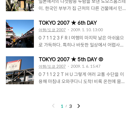
도 전통적인 료칸과는 거리가 멀다. 다다미 등
일본에서의 다섯밤중 두밤을 보낸 노모스홈스테
료칸의 대표적인 특징 몇가지만이 배어있다. 하
이. 한국인 부부가 집 근처의 다른 건물에서 민
지만, 스타일리쉬한 현대적인 건축물과 인테리
박을 운영하면서 집에서도 여행객을 받고 있다.
어에 잘 스며들어 독특한 멋을 풍긴다. 지하철에
아무래도 도쿄 시내의 여러 숙박업소들에 비하
TOKYO 2007 ★ 6th DAY
서 그리 멀지 않은 주택가에 자리잡고 있는 안돈
면 도쿄의 여럿 관광지로의 접근성이 쵸큼 떨어
여행/도쿄 2007
2009. 1. 10. 13:00
은 밤이 되면 방의 불빛이 불투명하게 비쳐나와
지긴 하지만 일본의 평범한 가정집에서 지내보
0 7 1 1 2 3 F R I 여행의 마지막 날은 아쉬움으
색다른 야경을 뽐낸다. 료칸의 이름대로 등이 불
고 싶어 선택했다. 지하철역에서 걸어서 대략 10
로 가득하다. 특히나 바듯한 일상에서 어렵사리
을 밝히고 있는 입구를 지나 로비로 들어서면 외
분정도 걸리는 동네의 골목안쪽에 자리 잡고 있
시간을 내 떠난 여행이거나 별 망설임없이 훅 떠
관과는 달리 일본냄새가 스멀스멀 피어난다. 문
는데, 첫날은 역으로 차를 몰고 나오셔서 픽업해
날 수 있는 곳이 아니면 그 아쉬움은 더욱 짙게
TOKYO 2007 ★ 5th DAY ②
을 열고 들어가면 보이는 모습. 왼쪽은 선반이
주신다. 아침은 직접 준비해 주시고, 커피나 차
드리워진다. 그래서, 조금 더 일찍 숙소를 나서
여행/도쿄 2007
2009. 1. 6. 15:47
고, 윗쪽엔 에어컨이 ..
는 공짜.. 아침 먹고 차 한잔 하면서 주인 아주머
향한 곳은 아사쿠사. 지난 몇일동안 거의 전철만
0 7 1 1 2 2 T H U 그렇게 여러 교통 수단을 이
니랑 수다 떨며 일본에서의 생활에 대해서도 듣
타고 다니다 오늘은 숙소에서 가까워 버스를 타
용해 마침내 오와쿠다니 도착! 비록 온천에 몸
을 수 있고 또 알찬 여행정보도 얻을 수 있다.
고 이동한다. 오른쪽에 붙어 있는 운적석, 머리
담그지는 못하나 온천증기, 유황까스 한껏 쐐주
(우리는 하루는 설렁탕 먹었고, 또 하루는... 기
에 쓴 마이크로 안내방송을 하며 안정감 있게 운
시고 후지산을 바라보며 하나를 먹으면 7년 더
억이 가물가물... ^^;;) 침대가 있는 방도 있고 다
전하는 기사아저씨가 인상 깊다. 아사쿠사에 가
살 수 있다는, 온천에서 익힌 까만껍질의 계란을
이
다
1
3
다미방도 ..
는 대부분의 여행자가 그렇듯이 우리도 도쿄에
먹어준다. 계란을 세개나 먹었으니 20년이나 더
전
음
서 가장 오래된 사찰 센소지부터 둘러본다. 사진
살아야하나하는 약간의 부담을 지고선 유람선을
에서 봤던 것 보다 더 크게 느껴지는 붉은 등이
타고 아시호수를 건너다. 화산활동으로 생긴 분
걸린 정문 가미나리몬을 통과해 갖가지 전통공
화구에 물이 고여 만들어진 칼데라호, 아시호수.