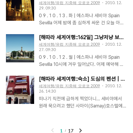
은 화장실 휴지. 다양하게 구비된 식기와 주방도
세계여행/유럽_지중해_모로코 2009
2010. 12.
이 오랜 여행으로 무뎌진 탓도 있었다. 한 대 더
29. 09:30
구. 크기는 작지만 안전하고 쓰기 편한 전자식
기다려볼까 하다가 그냥 걸어서 가기로 했다. 맨
0 9 . 1 0 . 1 3 . 화 | 에스파냐 세비야 Spain
사물함. 등등이 있었지만 가장 인상적이었던 것
몸이면 어떻게 밀고 타 보겠지만 몸 앞 뒤로 배
Sevilla 어제 밤에 좀 심하게 싸운 건 오늘 아침
은 주방에 있던 스티커와 네임펜이었다. 숙박객
낭을 메고서는 쉽지 않을 것 같았다. 물론, 배낭
에 극적인 화해로 지웠다. 화해 기념 겸 분위기
들이 함께 냉장고를 쓰다 보니 서로 간의 음식을
을 메고 걸어가는 ..
전환 겸 해서 어제는 비싸다고 그냥 지나친 일식
[해따라 세계여행::162일] 그냥저냥 보낸 하
구분해야 하기도 하고 그리고 정기적으로 냉장
집에 갔다. 하지만 무드 상승에 전혀 도움을 주
세계여행/유럽_지중해_모로코 2009
2010. 12.
고 정리를 하기 때문에 표시를 해놔야 하는데 사
27. 09:30
지 못했다. 데리야끼도 우동도 모두 실망스러웠
람에 따라서는 필기구가 없는 경우도 있고 볼펜
0 9 . 1 0 . 1 2 . 월 | 에스파냐 세비야 Spain
다. 특히 우동의 생명이라 할 수 있는 국물은 고
같은 것은 비닐봉지에 잘 써지지도 않는다. 그런
Sevilla 10시에 겨우 일어났다. 어제 예약해 놓
급스러운 인테리어를 따라가지 못했다. 일본 음
불편을 해소해 주기 위해 스티커와 펜을 비치해
은 숙소로 옮겨야 해 간단하게 푼 배낭을 다시
식 특유의 깔끔하고 담백함이 없었다. 일하는 사
놓은 것이었다. 보자마자 '이야~' 하는 소리가 절
쌌다. 아직 체크인 시간 전. 청소중이라 입실이
[해따라 세계여행::숙소] 도심의 펜션 | 세
람들이 모두 중국사람 같았는데 음식에서도 대
로 나왔다. 우..
안 된다하여 인터넷 쓰다가 점심 먹으러 나갔다.
세계여행/유럽_지중해_모로코 2009
2010. 12.
륙적 손맛이 많이 버무려진 것 같았다. 히랄다탑
26. 14:30
한국에서도 그랬지만 단골집이 없으면, 미리 가
(Torre de la Giralda). 세비야 성당. 교회화된
떠나기 직전에 급하게 찍었더니... 세비야에서
기로 마음 먹은 식당이 없으면 헤매기 마련이다.
이슬람 사원의 첨탑, 미나렛(Minaret)이 있는
원래 묵으려고 했던 사마이(Samay)호스텔에는
식당은 많지만 이 집에 갈까? 저거 먹을까? 그렇
오묘한 느낌의 성당을 구경한 후 동네 구경하면
2인실이고 도미토리고 간에 자리가 없었다. 다
게 갈등하다 처음에 지난 식당 앞을 또 지나간
서 버스터미널까지..
음 날부터는 도미토리에서 묵을 수 있다고 해서
다. 입구에 내 놓은 메뉴판을 뒤적이다 결국 중
예약을 하고 다른 숙소를 찾아 나섰다. 하지만,
이
다
국집에 갔다. 여기 짜장 하나, 짬뽕 하나요~ 라
1
17