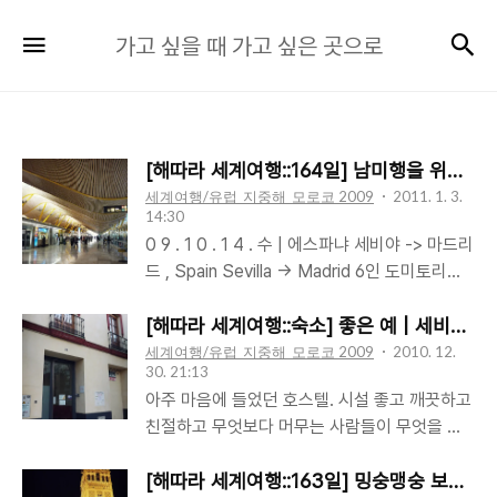
가
검
메뉴
가고 싶을 때 가고 싶은 곳으로
고
싶
을
때
[해따라 세계여행::164일] 남미행을 위해 
가
세계여행/유럽_지중해_모로코 2009
2011. 1. 3.
고
14:30
싶
0 9 . 1 0 . 1 4 . 수 | 에스파냐 세비야 -> 마드리
드 , Spain Sevilla -> Madrid 6인 도미토리임
은
에도 불구하고 첫 날은 둘이서만 잤다. 어젯밤도
곳
마저 둘이서만 잤으면 했지만 기대는 금방 부서
[해따라 세계여행::숙소] 좋은 예 | 세비야
으
졌다. 그리고, 나름 조심스럽게 움직이기는 했지
세계여행/유럽_지중해_모로코 2009
2010. 12.
로
30. 21:13
만 늦게까지 놀다 새벽녘에 들어온 분들 덕분에
아주 마음에 들었던 호스텔. 시설 좋고 깨끗하고
제대로 잠을 설쳤다. 버스터미널로 가기 위해 숙
친절하고 무엇보다 머무는 사람들이 무엇을 원
소 바로 앞 정류소에서 버스를 기다렸다. 문 앞
하는지 잘 알고 있었다. 작은 것에도 신경 쓴 흔
까지 꽉 찬 버스를 보고서야 우리가 출근시간대
적을 느낄 수 있어 좋았다. 넉넉하게 가져다 놓
[해따라 세계여행::163일] 밍숭맹숭 보낸 하
에 나온 것임을 깨달았다. 요일을 관장하는 감각