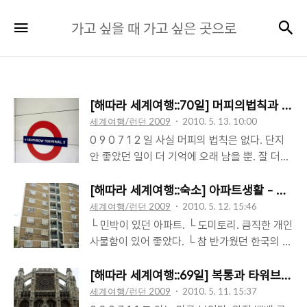
가
검
메뉴
가고 싶을 때 가고 싶은 곳으로
고
싶
을
때
[해따라 세계여행::70일] 머피의법칙과 함
가
세계여행/런던 2009
2010. 5. 13. 10:00
고
0 9 0 7 1 2 일 사실 머피의 법칙은 없다. 단지
싶
안 좋았던 일이 더 기억에 오래 남을 뿐. 잘 더듬
은
어 보면 지하철 문이 닫히기 직전에 바람 같이
곳
탄 적도 있고 세차하고 나서 비가 오지 않은 날
[해따라 세계여행::숙소] 아파트생활 - 런던
도 많다. 일주일동안 런던에 머물면서 쨍쨍한 해
세계여행/런던 2009
2010. 5. 12. 15:46
으
보기 정말 힘들었다. 어제는 추적추적 비 내리는
└ 민박이 있던 아파트. └ 도미토리. 큼직한 개인
로
탬즈강변을 걸었다. 그런데, 런던을 떠나는 오
사물함이 있어 좋았다. └ 참 반가웠던 한국의 전
늘, 완전 화창한 날씨, 하늘이 눈부시게 새파랗
기밥솥. └ 주방. └ 화장실과 샤워실. 굳이 일부
다. 지난 주 케냐의 몸바사를 떠날 때도 그랬다.
러 한국사람이 하는 숙소를 찾아다닐 생각은 없
[해따라 세계여행::69일] 복통과 타워브릿지
곰곰히 지난 두달간의 여행을 생각해보면 그렇
었다. 하지만, 나이로비의 한국가든에 이어 런던
세계여행/런던 2009
2010. 5. 11. 15:37
지 않은 날들이 더 많았지만, 머피의 법칙이 괴