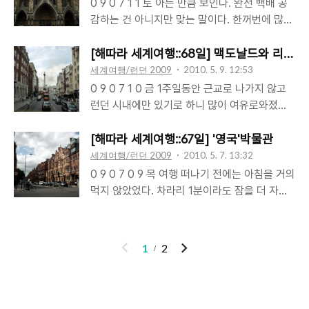
에서도 다시 한인민박에서 지냈다. 심각한 건 아
0 9 0 7 1 1 토 아는 만큼 보인다. 완전 백배 공
롭힌다는 느낌을 지울 수가 없다. 그만큼 런던을
니었지만, 장티푸스 감염이라는 정신적 충격에
감하는 건 아니지만 맞는 말이다. 한꺼번에 많은
떠나는 게 아쉬운 것인지도 모르겠다. 카이로행
서 아직 벗어나지 못한 라니를 위해서이기도 했
도시와 나라를 여행해야 해 한꺼번에 너무 많은
비행기는 오후5시55분 출발. 아침 일찍부터 부
고 비슷한 가격이면 한식을 한끼라도 먹을 수 있
것을 알고 오기 힘든 불가항력적인 부분도 있었
[해따라 세계여행::68일] 맥도날드와 리젠
지런을 떤다면 런던의 숨겨진 명소를 다녀오고..
는 한인숙소에서 지내는 것도 나쁘지 않겠다는
지만, 너무 아는 것 없이 떠나왔다. 그래서, 중고
세계여행/런던 2009
2010. 5. 9. 12:53
생각도, 우리가 갈 곳마다 한인숙소가 있는 것도
딩 때 학습한 것 중 까먹고 까먹고 까먹은 후 남
0 9 0 7 1 0 금 1주일동안 근교로 나가지 않고
아니니 한식을 먹을 수 있을 때 먹어두어야겠다
은 몇가지와 그 후 여러 매체를 통해 습득한 단
런던 시내에만 있기로 하니 많이 여유로와졌다.
는 생각도 들었다. 평소와 달리, 런던으로 가기
편적인 지식과 알게 모르게 생성된 이미지들만
아니, 어떻게 보면 게을러졌다해야 맞을지도 모
몇일 전 한인민박 몇 곳에 예약을 시도했다. 하
가지고 각 나라에 입국을 하게 된다. 영국과 런
르겠다. 오늘도 어김없이 아침은 잘 챙겨먹었고
[해따라 세계여행::67일] '영국'박물관
지만, 한가지 간과한 것이 있었다. 바로 한국에
던도 크게 다르지 않다. 엘리자베스여왕, 찰스왕
인터넷 쓰다가 쉬다가 좀 자고 그러고 1시를 넘
세계여행/런던 2009
2010. 5. 7. 13:32
방학이 시작..
세자, 다이애나, 빨간 자켓에 머리보다 두배는
겨 외출을 했다. 어제 처음 발견한 와사비
0 9 0 7 0 9 목 여행 떠나기 전에는 아침을 거의
더 큰 것 같은 검은 털모자를 쓴 병정, 늘 어색하
Wasabi라는 셀프초밥뷔페스타일의 체인점이
먹지 않았었다. 차라리 1분이라도 잠을 더 자는
기만 한 영어 액센트, 버킹엄, 신사, 우중충한 날
빅토리아역 근처에도 있어 초밥+미소국+중국식
편을 택했다. 그리고, 주로 커피 한잔으로 일용
씨, 바바리코트, 축구, 맨체스터, 베컴, 박지성,
볶음밥+볶음면 조합으로 주문, 한국인 알바생이
할 양식을 대신했다. 여행을 시작한 후부터는 아
그리고, 타워브릿지 Tower Br..
포장 가격으로 가게 식탁에서 먹을 수 있게 해
침을 주는 숙소에서는 먹고 다시 자는 한이 있어
이
다
1
2
줘 동포애란 이런 것인가 하며 몇 푼 아껴 좀 더
도 일단 일어나 아침을 챙겨 먹는다. 푸짐하건
전
음
가벼운 마음으로 점심을 먹었다. 큰 마음 먹고
빈약하건 입맛이 있건 없건 일단은 일어난다. 특
후식으로 맥도날드의 바닐라맛 밀크쉐이크를 먹
히 이곳 런던의 한인민박들은 아침을 우리에겐
으려는데 바닐라맛은 없다 해 살짝 삐친 채 리젠
너무 귀한 한식으로 내어주니 아무리 피곤해 죽