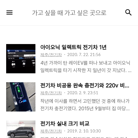
가
검
메뉴
가고 싶을 때 가고 싶은 곳으로
고
싶
을
때
아이오닉 일렉트릭 전기차 1년
가
제주/전기차
2020. 7. 22. 21:56
고
4년 가까이 탄 레이EV를 떠나 보내고 아이오닉
싶
일렉트릭을 타기 시작한 지 일년이 갓 지났다. 1
은
만km 정도 탔다. 여러 전기차들 중에 여러모로
곳
딱 맞는 차라는 생각이 들어 선택했고 예상은 다
전기차 비공용 완속 충전기와 220v 비상용
행히 틀리지 않았다. 니로EV나 코나 일렉트릭
제주/전기차
2020. 2. 9. 23:51
으
등에 비하면 1회 충전 주행가능거리가 많이 짧지
작년에 이사를 하면서 고민했던 것 중에 하나가
로
만, 제주도에 살면서 외부에서 추가 충전을 해야
전기차 충전기였다. 2015년 9월부터 집 마당에
할 정도로 장거리를 다니는 일은 개인적으로 드
설치해서 사용했던 전기차 완속 충전기. 중간에
물다 보니 배터리 용량이 문제 되지는 않는다.
조금 문제가 있었지만 집에 충전기가 있어서 편
전기차 실내 크기 비교
오히려 배터리 용량이 적어 차량 가격이 상대적
하게 그리고 저렴한 전기차용 요금을 잘 써오고
제주/전기차
2019. 2. 10. 10:30
으로 낮은 것이 이점으로 다가왔다. 생각보다 그