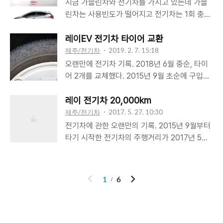
있었다. 이사를 간다면 당연히 떼어다 옮겨 설치
지금 가솔린차와 전기차를 가지고 있는데 가솔
리고 보기보다 넉넉한 트렁크 용량도 만족스럽
해야할 일이였지만 알아보니 이삿짐 옮기듯 하
린차는 사용빈도가 떨어지고 전기차는 1회 충전
다. 연비(혹은 전비)도 훌륭하다. 아이오닉 전기
면 되는 그런 간단한 문제가 아니었다. 전기차
주행거리가 짧다. 그래서 두 대를 모두 처분하고
차를 구입 전후로 한동안 열심히 들락거렸던 전
충전기용 계량기가 따로 설치되어 있는데 이걸
새 전기차를 들일까 고민중이다. 요즘 가장 많이
레이EV 전기차 타이어 교환
기차 카페에 운행 1주년을 맞아 오랜만에 가봤
떼어다 이사갈 곳에 충전기와 함께 설치하면 되
이용하는 전기차 5대, 니로, 볼트, 쏘울, 아이오
제주/전기차
2019. 2. 7. 15:18
다. 아이오닉 ..
는 줄 알았다. 확인을 위해 한전에 문의를 했다.
닉, 코나의 실내 크기를 비교해 보았다. 실제 타
오랜만에 전기차 기록. 2018년 6월 중순, 타이
내 생각과 달리 설치되어 있는 계량기는 철거하
봐야 체감을 하겠지만 일단 수치로 비교를 해 본
어 2개를 교체했다. 2015년 9월 초순에 구입했
고 이사갈 곳에 새로 설치하는 개념이었다. 그건
다. 축거전폭전고복합전비아이오닉
으니 2년 9개월만이다. 레이EV의 순정 타이어
한전불입금을 다시 내야한다는 의미. 7kw 계약
2,7001,8201,4506.3니로
는 브릿지스톤의 에코피아 175/60R14 79Q. 레
레이 전기차 20,000km
의 경우 40만원대. 거기다 계량기 신청, 전선 인
2,7001,8051,5705.3/ 5.5쏘울 부스터
이 휘발유 차량의 14인치 순정 타이어 규격은
제주/전기차
2017. 5. 27. 10:30
입, 충전기 ..
2,6001,8001,6055.4/ 5.6 코나
165/60R14 75H. 바꾼 타이어는 굳이어
전기차에 관한 오랜만의 기록. 2015년 9월부터
2,6001,8001,5705.6/ 5.8볼트
165/60R14 79H. 동일한 타이어로 바꾸지 않은
타기 시작한 전기차의 주행거리가 2017년 5월
2,6001,7651,6105.5 *니로,쏘울,코나 전비 두
이유는 조금 더 저렴한 타이어를 원해서이다. 일
에 2만km를 넘어섰다. 아무런 전문지식이 없는
번째 수치는배터리 용량이 적은 모델의 복합전
반적으로 많이 사용하지 않는데다 국내 브랜드
사람으로서의 막연한 생각은 배터리 성능이 점
비 일일이 차종별 안내 페이지에서 제원을 확인
도 아니다 보니 가격이 조금 높았다. 처음 차를
점 줄어들지 않을까였다. 주행거리가 늘어날수
이
다
1
6
했는데 다 정리하..
살 때는 나름 전기차라고 그에 맞는 고급 타이어
록 1회 충전으로 갈 수 있는 주행거리는 조금씩
전
음
를 사용한 것 같은 느낌이어서 좋았는데 막상 교
줄어들지 않을까? 그런데 급속충전을 할 때 뜨
체하려니 불편함을 느끼게 되었다. 검색해 보니
는 주행가능거리는 어떻게 된 것인지 작년 같은
레이EV에 레이 일반 차량의 순정 타이어와 동일
시기보다 더 많이 나오는 것 같다. 이번 달에 급