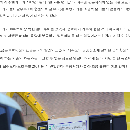
전기차의 주행거리가
2017년 5월에 2만km를 넘어섰다.
아무런 전문지식이 없는 사람으로
리가 늘어날수록 1회 충전으로 갈 수 있는
주행거리는 조금씩 줄어들지 않을까?
그런
 같은 시기보다
더 많이 나오는 것 같다.
능거리가
100km 이상 찍힌 일이 두어번 있었다.
정확하게 기록해 놓은 것이 아니어서
느낌
여도 어쨌든 배터리 용량에 부족함이 많은
레이를 타는 입장에서는 1, 2km 더 갈 수 
요금은
100%, 전기요금은 50% 할인되고 있다.
제주도의 공공장소에 설치된 급속충전기
해야 하는 기존의 차들과는
비교할 수 없을 정도로 연료비가 적게 든다.
지난 한 달 동안
입해 올해보다
보조금도 200만원 더 받았었다.
주행거리가 짧아 조금 불편한 점도 있지만