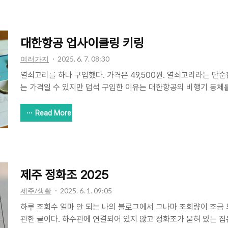
가 끝나기를 기다렸다. 나이가 나이인 만큼 문제가 있어도 이상하
길 간절히 바랐다. 안압과 안저, 형광염색 검사를 했다고 했다. 안
안쪽도 별 이상이 없다는 다행스러운 결과였다. 안구가 혼탁한..
대한항공 업사이클링 키링
여러가지
2025. 6. 7. 08:30
열쇠고리를 하나 구입했다. 가격은 49,500원. 열쇠고리라는 단
는 가격일 수 있지만 덥석 구입한 이유는 대한항공의 비행기 동체
이다. 쓸모를 다하고 퇴역한 비행기의 재활용, 업사이클링 제품이다
었는데 뒤늦게 알았거나 아니면 미리 알게 되었지만 망설이다가 놓
Read More
매를 알게 되자마자 망설임 없이 바로 구입했다. 스스로에게 주는
다. 두가지 모양 중에 고민하다 막대 형태의 것을 주문하고 설레는
사고 싶었던 물건을 구입한 것 때문만이 아니라 과연 어떤 색상이
색상은 선택할 수 없고 무작위로 발송되는 방식이었다. 비행기의 어느
제주 정화조 2025
제주/생활
2025. 6. 1. 09:05
하루 조회수 얼마 안 되는 나의 블로그에서 그나마 조회량이 조금 
관한 글이다. 하수관에 연결되어 있지 않고 정화조가 묻혀 있는 집