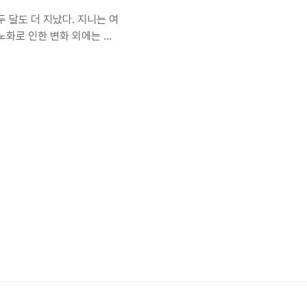
두 달도 더 지났다. 지니는 여
 노화로 인한 변화 외에는 특
온 '더리얼 그레인 프리 크런
리 케어'를 먹고 있다. 우리
랫동안 로얄캐닌을 먹였다. 로
만 늘 로얄캐닌이었다. 어느
 입이 짧지 않아 정말 다행이