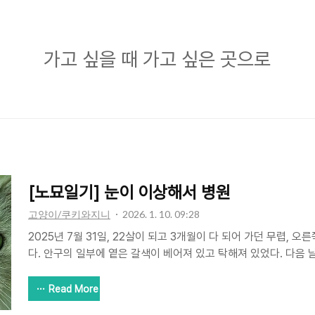
가
가고 싶을 때 가고 싶은 곳으로
고
싶
을
때
가
고
[노묘일기] 눈이 이상해서 병원
싶
고양이/쿠키와지니
2026. 1. 10. 09:28
은
2025년 7월 31일, 22살이 되고 3개월이 다 되어 가던 무렵, 
곳
다. 안구의 일부에 옅은 갈색이 베어져 있고 탁해져 있었다. 다음 날
수풀동물병원은 때마침 임시휴무일이라 갈 수 없었다. 가장 가까
으
에 있었다. 팔뚝에 긁힌 자국이 몇 개나 있던 젊은 남자선생님께서
Read More
로
펴보았다. 정확한 진단을 위해 몇 가지 검사를 하기로 했다. 초조