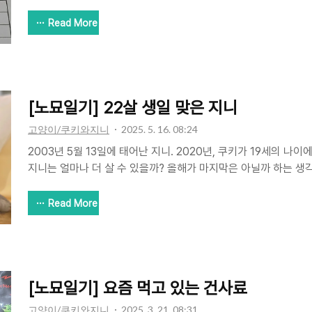
이다. 나도 이 집에 이사 온 후 정화조 청소를 하려면 어떻게 해야
물론 면사무소에 전화 한 통이면 금방 해결될 수도 있었지만 콜포
Read More
화 통화보다는 다른 방식을 선호해 검색부터 했었다. 정화조제주, 
개월이 넘었다. 그동안 크고 작은 많은 일들을 했다. 하지만 완결
니 때로는 아무것도 하지 못한 듯 허무함이 느껴지기도 한다. 5sunny
화조 청소를 했고 매년 연례행사로 하고 있..
[노묘일기] 22살 생일 맞은 지니
고양이/쿠키와지니
2025. 5. 16. 08:24
2003년 5월 13일에 태어난 지니. 2020년, 쿠키가 19세의 나이
지니는 얼마나 더 살 수 있을까? 올해가 마지막은 아닐까 하는 생
새 2025년 5월 13일을 맞았고 지니는 22살이 되었다. 정확하지
만 사람 나이로 얼마나 될까 몇몇 정보를 찾아보니 공통적으로 100
Read More
렇게 나이를 많이 먹었는데 다행히 크게 아픈데 없이 대체로 건강한
지만 나이가 나이이니 만큼 노화로 인한 많은 변화를 피해 갈 수는 
풍성했는데 많이 줄었고 모질도 나빠졌다. 살이 많이 빠졌다. 등뼈
도로 살이 없다. 근육도 많이 줄었다. 그래도..
[노묘일기] 요즘 먹고 있는 건사료
고양이/쿠키와지니
2025. 3. 21. 08:31