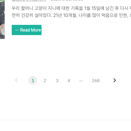
우리 할머니 고양이 지니에 대한 기록을 1월 15일에 남긴 후 다시 
전히 건강히 살아있다. 21년 10개월. 나이를 많이 먹음으로 인한,
별히 아픈 곳 없이 잘 지내고 있다. 건식 사료는 요즘 하림에서 나
치 닭고기 시니어'와 풀무원에서 나온 '아미오 건강담은 식단 유리너
Read More
나라 회사의 사료의 구입은 2022년 12월부터였다. 그전에는 오
얄캐닌에서 나오는 고양이 사료의 종류가 많아 계속 바꾸기는 했지
것이나 잘 먹었다. 참 감사하게도 먼저 떠난 쿠키도 그렇고 지니도
고 감사하다. 로얄캐닌이 아닌 다른 사료를 찾게 된..
이
다
1
2
3
4
···
268
전
음