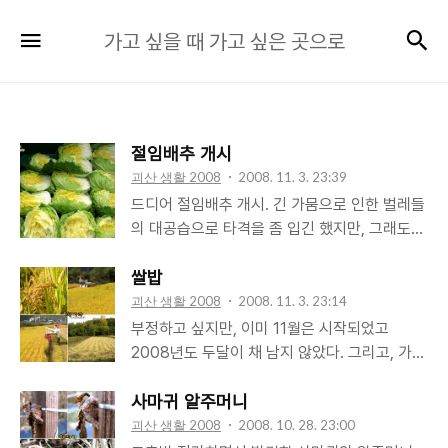
가
검
메뉴
가고 싶을 때 가고 싶은 곳으로
고
싶
을
때
절임배추 개시
가
괴산 생활 2008
2008. 11. 3. 23:39
고
드디어 절임배추 개시. 긴 가뭄으로 인한 벌레들
싶
의 대공습으로 타격을 좀 입긴 했지만, 그래도
은
대부분 알차게 잘 자라 쪼개 놓으니 보기만 해도
곳
먹음직스러운 유기농 배추들... 그동안 직접 김
쌀밥
치를 담궈 본 건 딱 한번.. 시골가서 살 생각을 가
괴산 생활 2008
2008. 11. 3. 23:14
으
진 후, 2년전 주말농장의 4평 남짓한 밭에서 수
부정하고 싶지만, 이미 11월은 시작되었고
로
확한 몇 포기의 배추로 각시와 함께 김치를 담아
2008년도 두달이 채 남지 않았다. 그리고, 가을
본 게 처음이자 마지막.. 늘 양가 부모님이 해 주
걷이의 대명사인 벼수확을 한지도 벌써 2주일이
신 김치를 먹기만 하는데 익숙해 있다 올해는 -
나 지났다. 벼농사를 한 건 아니지만 다른 분들
사마귀 알주머니
김치를 담그는 것까진 아니지만- 절임만은 제대
의 벼수확을 도와드리면서 옛날에 비하면 쌀밥
괴산 생활 2008
2008. 10. 28. 23:00
로 원없이 해보게 됐다. 기온은 날이 갈수록 점