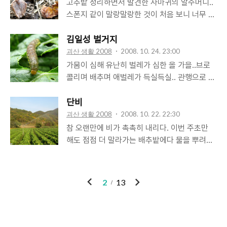
먹기가 정말 편해졌다는 것을 새삼 느끼게 된다.
고추밭 정리하면서 발견한 사마귀의 알주머니..
점 떨어지고, 그와 비례해 손에 전해지는 물의
지금이야 콤바인이 벼수확을 하며 탈곡까지 금
스폰지 같이 말랑말랑한 것이 처음 보니 너무 신
차가움도 더 세어지니 미리미리 손난로라도 장
방 해주고 건조기는 원하는 수분율에 맞춰 금방
기하다. 고추말뚝에 딱 붙어 있는 접착력 또한
만해야 할까보다.
말려주고 도정기에 넣으면 금새 흰쌀들이 튀어
대단하다. 종족번식의 본능에 충실히 열심히 정
김일성 벌거지
나온다. 하지만, 기계가 없다면... 낫으로 일일이
성껏 알을 낳은 사마귀에겐 좀 미안했지만, 궁금
괴산 생활 2008
2008. 10. 24. 23:00
벼를 베고 탈곡을 하고, 말리는 것도 예삿일이
증을 참지 못하고 그 속을 들여다 보다. 샛노란
가뭄이 심해 유난히 벌레가 심한 올 가을..브로
아니다. 아침에 널고 때때로 뒤집어 주고 저녁이
사마귀 알이 촘촘히 박혀 있다. 어찌 저런 걸 만
콜리며 배추며 애벌레가 득실득실.. 관행으로 하
면 거둬들여야 한다. 혹시라도 구름이 잔뜩 끼어
들었을꼬.... 정말 알면 알수록 신비스런게 자연
시는 분들도 벌레잡기가 쉽지 않다 하니 유기농
있으면 날씨에 예민해져야 함은 물론이다. 그리
이다.
은 말 다한거다. 늘 창고에서 하다, 많이 서늘해
단비
곤 절구나 디딜방아 등으로 찧고 나서야 쌀을 손
진 어느 날 양지 바른 마당 가운데서 따땃한 햇
괴산 생활 2008
2008. 10. 22. 22:30
에 쥐게 되니, 정..
살 쪼이며 수확해 온 브로콜리에서 벌레를 털어
참 오랜만에 비가 촉촉히 내리다. 이번 주초만
내고 있는데 지나가시던 할머니가 오셔서는 이
해도 점점 더 말라가는 배추밭에다 물을 뿌려댔
것저것 살펴보신다. 그리곤, 옛날에도 한 번 이
었다. 목요일에 비가 올 것이라는 예보가 있었지
런 벌레가 많이 나왔었다 하시며 그 땐 이 벌레
만, 올해 구라청이라는 오명까지 쓴 기상청이었
를 '김일성 벌거지'라 불렀다고 그러신다. 모두들
기에.... 내일까지 비가 더 온다고 하니 다행이다.
이
다
2
13
신기해 하며 '아니, 왜요??'라고 여쭸더니 '아무
전
음
리 약을 쳐도 죽질 않아서...' 라고 얘기해 주신
다. 벌레 피해가 심해 우울모드였던 우리에게 웃
음을 전해주고 가신 할머니.. 고.맙.습.니.다. :-)