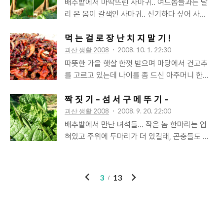
낙점. 평소 추어탕을 즐겨먹는 편은 아니지만 그
배추밭에서 마딱뜨린 사마귀.. 여느놈들과는 달
쬐며 이제 막 불구덩이에서 꺼낸 김이 모락모락
나마 추어탕으로 나왔으면 그럭저럭 잘 먹었을
리 온 몸이 갈색인 사마귀.. 신기하다 싶어 사진
나는 고구마를 호호 불며 베어무는 모습이 그리
텐데, 찌게로 나왔다. 그러니까, 미꾸라지가 통
을 찍고 봤더니, 아니 이런,,, 마치 사람의 눈동자
운 밤이다.
째로 찌게 속에 늘어져 있다는 것!! 지금까지 추
같은 것이 있고 움직이기까지... 저 작디 작은 눈
먹 는 걸 로 장 난 치 지 말 기 !
어탕에만 익숙해져 있던 내 눈과 입으로는 도저
에 세상은 어떻게 보일까? .............. 검색하다보
괴산 생활 2008
2008. 10. 1. 22:30
히 미꾸라지를 머리부터 혹은 꼬리부터 받아들
니 사마귀카페도 있다. 사마귀사육법, 사육일기,
따뜻한 가을 햇살 한껏 받으며 마당에서 건고추
일 수가 없었다. 도 저 히 . . . 80년에 인기를 끌
우리집사마귀 등의 메뉴가 있고 분양까지도 하
를 고르고 있는데 나이를 좀 드신 아주머니 한
었던 미쿡드라마 'V'를 떠올리는 건 너무 과한
나 보다. 어쩌면 당연하단 생각이 들면서도 사마
분이 봉고에서 내려 다가와서는,,, 사진에 보이
가? ^^;; :::::::::::::::::::::: 통째와 통채. 헛갈려서..
귀의 눈만큼 신기하기도 하다.
는, 덜 익었거나 병이 너무 심하게 들었거나 혹
짝 짓 기 - 섬 서 구 메 뚜 기 -
은 너무 익어버렸거나 해서 버릴려고 골라둔 것
괴산 생활 2008
2008. 9. 20. 22:00
들을 자기한테 주면 안 되냐고 그런다. 노련한
배추밭에서 만난 녀석들... 작은 놈 한마리는 업
우리 사부뉨,, 바로 튕겨주신다. ''이런 걸 어떻게
혀있고 주위에 두마리가 더 있길래, 곤충들도 어
사람 먹는데 쓰라고 줘요..'' 아주머니, ''에이, 사
미가 새끼들 데리고 다니나? 희한하네 했는
람 먹는데 안 써요..'' 사부님, ''그럼, 어따 쓰는데
데,,,,,, 어떻게 검색허다 보니 큼직한게 암컷이고
요..'' 아주머니, ''사람 먹는데는 안 써요..'' 잘 모
작은게 수컷이라네.. 그렇다,, 그들은 짝짓기 중
이
다
3
13
르는 내가 생각하기에도 건고추 가져다 사람 먹
이었던 것이다.. 쟁탈전이 끝나고 실패한 두녀석
전
음
는데 안 쓰면 어디다 쓸까 싶은데, 뻘쭘해진 아
들이 성공한 놈을 허망하게 바라보고 있는건지
주머니 슬그머니 다시 봉고에 오르고 난 후,, 사
아님 아직 쟁탈전이 진행중인지는 모르겠다만...
부님이 그러신다. 저걸 가져다 갈아서 중국산 고
어쨌든, 그들의 이름은 섬서구메뚜기... 두산백