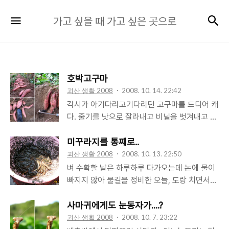
가
검
메뉴
가고 싶을 때 가고 싶은 곳으로
고
싶
을
때
호박고구마
가
괴산 생활 2008
2008. 10. 14. 22:42
고
각시가 아기다리고기다리던 고구마를 드디어 캐
싶
다. 줄기를 낫으로 잘라내고 비닐을 벗겨내고 그
은
러고서 호미로 조심스레 흙을 긁어내면 하나둘
곳
씩 고구마가 드러난다. 여유가 좀 있어 마치 유
미꾸라지를 통째로..
물 발굴 하듯 나름 섬세하게 흙을 걷어내 고구마
괴산 생활 2008
2008. 10. 13. 22:50
으
가 땅속에 있던 모양 그대로 사진도 찍고 그냥
벼 수확할 날은 하루하루 다가오는데 논에 물이
로
찍어선 큼직한 고구마 사이즈가 잘 느껴지지 않
빠지지 않아 물길을 정비한 오늘, 도랑 치면서
을 것 같아 270mm짜리 장화를 갖다대고 사진
가재가 아닌 미꾸라지를 잡다. 사이즈가 큰 것은
도 찍고.. 구워먹는 건 상관없는데 쪄서 먹을려
별로 없지만, 소위 '머드'에서 꼬리 좀 치던 힘 좋
사마귀에게도 눈동자가....?
면 호박고구마는 석달 정도 상온에서 숙성시켜
은 놈들을 여럿 포획했고 저녁상의 메인메뉴로
괴산 생활 2008
2008. 10. 7. 23:22
야 한다고.. 아궁이 앞에 쪼그리고 앉아 장작불