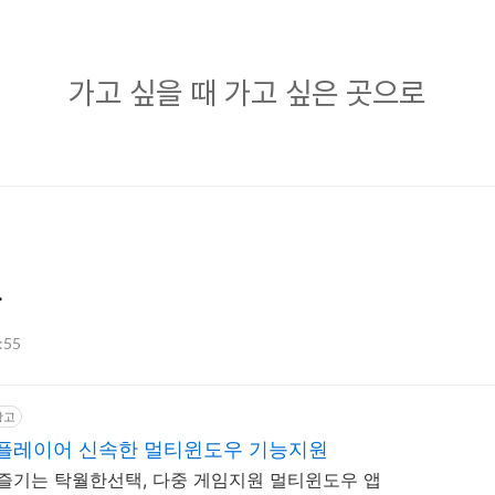
가
가고 싶을 때 가고 싶은 곳으로
고
싶
을
때
가
4
고
싶
3:55
은
곳
광고
으
디플레이어 신속한 멀티윈도우 기능지원
로
 즐기는 탁월한선택, 다중 게임지원 멀티윈도우 앱