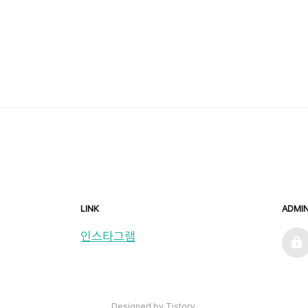
LINK
ADMI
admin
인스타그램
Designed by Tistory.