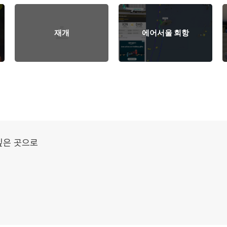
재개
에어서울 회항
싶은 곳으로