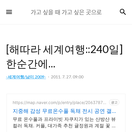
가
검
메뉴
가고 싶을 때 가고 싶은 곳으로
고
싶
을
때
[해따라 세계여행::240일]
가
고
한순간에...
싶
은
-세계여행/남미 2009-
2011. 7. 27. 09:00
곳
으
로
https://map.naver.com/p/entry/place/206378770
광고
8
지중해 감성 무료온수풀 독채 전시 공연 갤러
리 문화공간
무료 온수풀과 프라이빗 자쿠지가 있는 산방산 뷰
컬러 독채. 커플, 대가족 추천 귤정원과 계절 꽃 조