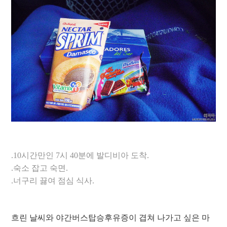
.10시간만인 7시 40분에 발디비아 도착.
.숙소 잡고 숙면.
.너구리 끓여 점심 식사.
흐린 날씨와 야간버스탑승후유증이 겹쳐 나가고 싶은 마