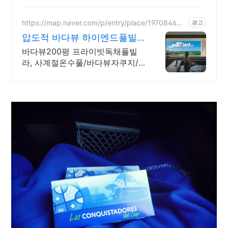
경 산책, 호텔급 침구로 푹 쉬는 제주 감성 빌리지
독채.
https://map.naver.com/p/entry/place/197084688
광고
6
압도적 바다뷰 하이엔드풀빌
라 7-8월 한정 수영장 포함
바다뷰200평 프라이빗독채풀빌
라, 사계절온수풀/바다뷰자쿠지/
사우나/200인치시네마 200평 잔
디정원, 소파에서 바다뷰, 에메랄
드 감성 수영장, 핀란드 사우나, 불
멍