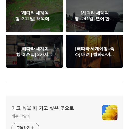
[해따라 세계여
[해따라 세계여
행::242일] 해외에서
행::241일] 연어 한 마
의 첫 송구영신
리
[해따라 세계여
[해따라 세계여행::숙
행::239일] 2가지의
소] 배려 | 발파라이소
목적
카사 아벤투라
가고 싶을 때 가고 싶은 곳으로
제주,고양이
구독하기