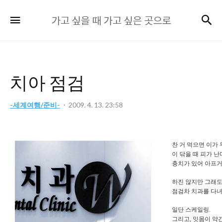
가
검
메뉴
가고 싶을 때 가고 싶은 곳으로
고
싶
을
때
치아 점검
가
고
-세계여행/준비-
2009. 4. 13. 23:58
싶
은
곳
찬 거 먹으면 이가
으
이 닦을 때 피가 
충치가 있어 아프
로
하진 않지만 그래도
점검차 치과를 다녀
일단 스케일링.
그리고, 잇몸이 약간