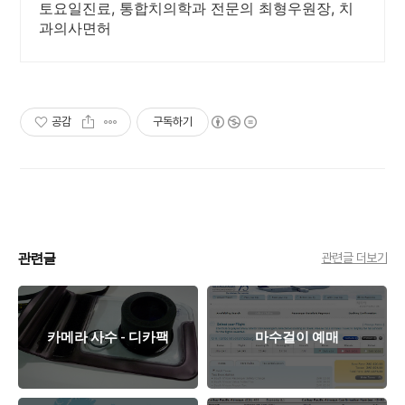
토요일진료, 통합치의학과 전문의 최형우원장, 치
과의사면허
공감
구독하기
관련글
관련글 더보기
카메라 사수 - 디카팩
마수걸이 예매