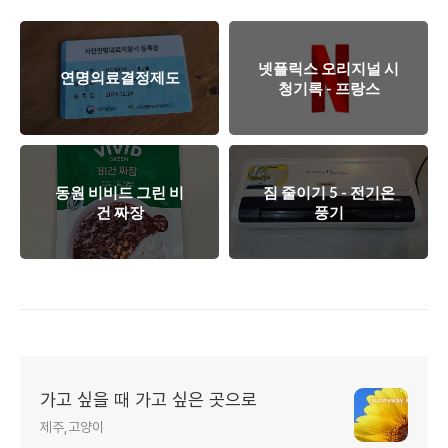
넷플릭스 오리지널 시
연명의료결정제도
청기록 - 프랑스
동원 비비드 그린 비
짐 줄이기 5 - 전기온
건 짜장
풍기
가고 싶을 때 가고 싶은 곳으로
제주,고양이