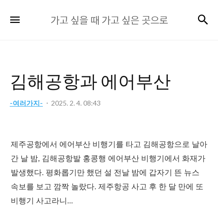
가
검
메뉴
가고 싶을 때 가고 싶은 곳으로
고
싶
을
때
김해공항과 에어부산
가
고
-여러가지-
2025. 2. 4. 08:43
싶
은
곳
제주공항에서 에어부산 비행기를 타고 김해공항으로 날아
으
간 날 밤, 김해공항발 홍콩행 에어부산 비행기에서 화재가
로
발생했다. 평화롭기만 했던 설 전날 밤에 갑자기 뜬 뉴스
속보를 보고 깜짝 놀랐다. 제주항공 사고 후 한 달 만에 또
비행기 사고라니...