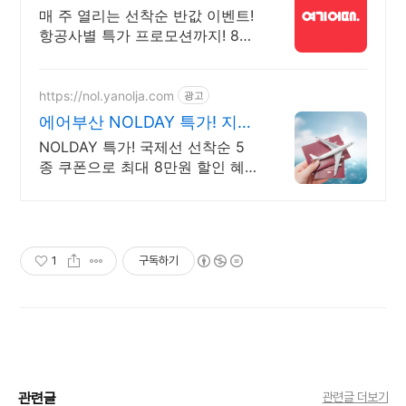
매 주 선착순 항공권 반값!
매 주 열리는 선착순 반값 이벤트!
항공사별 특가 프로모션까지! 8월
해외 항공권 3만원 즉시 할인! 놓
치지 말고 미리 여행 준비하세요!
https://nol.yanolja.com
광고
에어부산 NOLDAY 특가! 지금
인기 해외노선 특가
NOLDAY 특가! 국제선 선착순 5
종 쿠폰으로 최대 8만원 할인 혜
택! 에어부산
1
구독하기
관련글
관련글 더보기