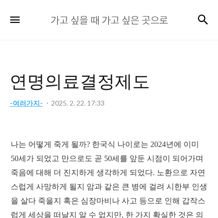
가
검
메뉴
가고 싶을 때 가고 싶은 곳으로
고
싶
을
때
연명의료결정제도
가
고
-여러가지-
2025. 2. 22. 17:33
싶
은
곳
나는 어떻게 죽게 될까? 한국식 나이로는 2024년에 이미
으
50세가 되었고 만으로도 곧 50세를 앞둔 시점이 되어가며
로
죽음에 대해 더 진지하게 생각하게 되었다. 노환으로 자연
스럽게 사망하게 될지 암과 같은 큰 병에 걸려 시한부 인생
을 살다 죽을지 혹은 심장마비나 사고 등으로 인해 갑작스
럽게 세상을 떠날지 알 수 없지만, 한 가지 확실한 것은 의