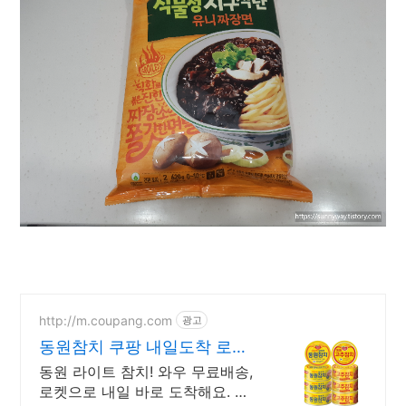
http://m.coupang.com
광고
동원참치 쿠팡 내일도착 로켓
배송
동원 라이트 참치! 와우 무료배송,
로켓으로 내일 바로 도착해요. 합