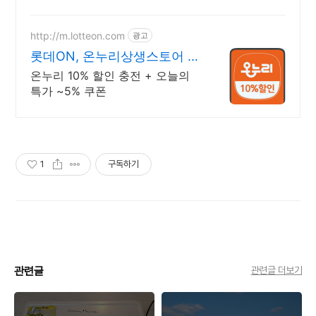
리적인 가격에 고품질 동원참치!
5% 캐시적립으로 더 알뜰하게.
http://m.lotteon.com
광고
롯데ON, 온누리상생스토어 강
력 추천 상품 보러가기
온누리 10% 할인 충전 + 오늘의
특가 ~5% 쿠폰
1
구독하기
관련글
관련글 더보기