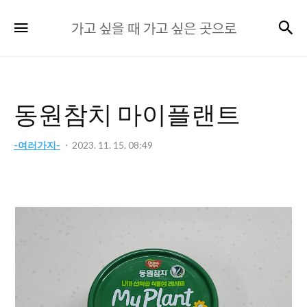
가
검
메뉴
가고 싶을 때 가고 싶은 곳으로
고
싶
을
때
동원참치 마이플랜트
가
고
-여러가지-
2023. 11. 15. 08:49
싶
은
곳
으
로