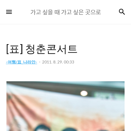
가
검
메뉴
가고 싶을 때 가고 싶은 곳으로
고
싶
을
때
[표] 청춘콘서트
가
고
-여행/표_나라안-
2011. 8. 29. 00:33
싶
은
곳
으
로