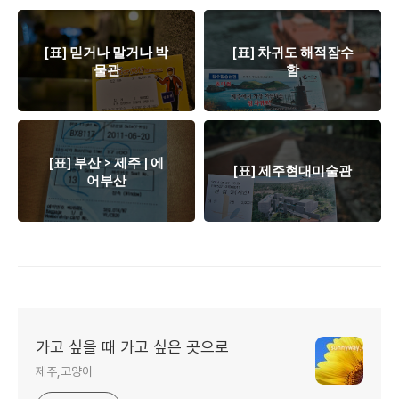
[표] 믿거나 말거나 박
[표] 차귀도 해적잠수
물관
함
[표] 부산 > 제주 | 에
[표] 제주현대미술관
어부산
가고 싶을 때 가고 싶은 곳으로
제주,고양이