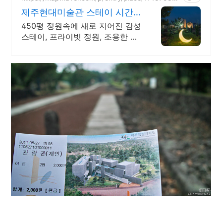
3
제주현대미술관 스테이 시간
제주서쪽여행하기 좋은 숙소
450평 정원속에 새로 지어진 감성
스테이, 프라이빗 정원, 조용한 전
원속 힐링숙소 깨끗한 숙소, 청결
최우선