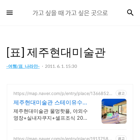
가
검
메뉴
가고 싶을 때 가고 싶은 곳으로
고
싶
을
때
[표] 제주현대미술관
가
고
-여행/표_나라안-
2011. 6. 1. 15:30
싶
은
곳
https://map.naver.com/p/entry/place/136685260
광고
으
7
제주현대미술관 스테이유수
로
방금 오픈 했어요
제주현대미술관 물멍핫플, 야외수
영장+실내자쿠지+셀프조식 20만
원대 제공
https://map.naver.com/p/entry/place/191375882
광고