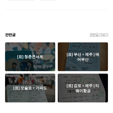
관련글
관련글 더보기
[표] 부산 > 제주 | 에
[표] 청춘콘서트
어부산
[표] 김포 > 제주 | 티
[표] 모슬포 > 가파도
웨이항공