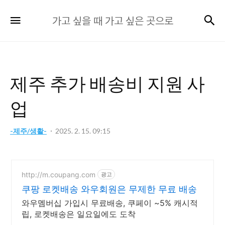
가
검
메뉴
가고 싶을 때 가고 싶은 곳으로
고
싶
을
때
제주 추가 배송비 지원 사
가
고
업
싶
은
-제주/생활-
2025. 2. 15. 09:15
곳
으
로
http://m.coupang.com
광고
쿠팡 로켓배송 와우회원은 무제한 무료 배송
와우멤버십 가입시 무료배송, 쿠페이 ~5% 캐시적
립, 로켓배송은 일요일에도 도착