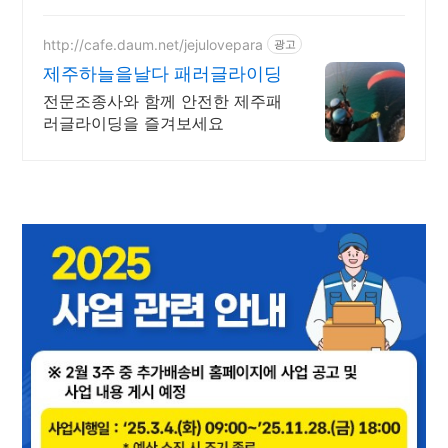
http://cafe.daum.net/jejulovepara
광고
제주하늘을날다 패러글라이딩
전문조종사와 함께 안전한 제주패
러글라이딩을 즐겨보세요