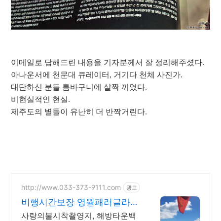
이메일로 답해드린 내용을 기자분께서 잘 정리해주셨다.
아나운서에 천문대 큐레이터, 거기다 천체 사진가.
대단하신 분들 틈바구니에 살짝 끼였다.
비현실적인 현실.
제주도의 별들이 유난히 더 반짝거린다.
http://www.033-373-9111.com
광고
비행시간보장 영월패러글라이
딩
사랑의불시착촬영지, 해방타운백