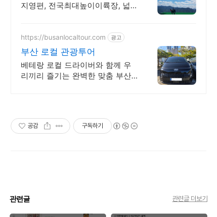
지영편, 전국최대높이이륙장, 넓은
전용활공장사용,
https://busanlocaltour.com
광고
부산 로컬 관광투어
베테랑 로컬 드라이버와 함께 우
리끼리 즐기는 완벽한 맞춤 부산
관광 숙소부터 관광지까지 모두
기사님 동행 운전 및 다시 숙소로
모셔드립니다.
공감
구독하기
관련글
관련글 더보기