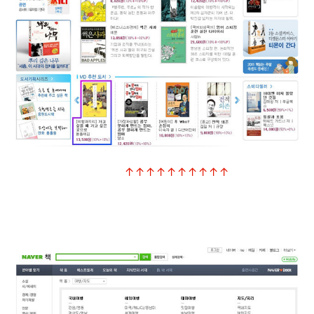
↑↑↑↑↑↑↑↑↑↑