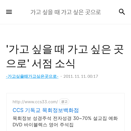
가
검
메뉴
가고 싶을 때 가고 싶은 곳으로
고
싶
을
때
'가고 싶을 때 가고 싶은 곳
가
고
으로' 서점 소식
싶
은
-가고싶을때가고싶은곳으로-
2011. 11. 11. 00:17
곳
으
로
http://www.ccs33.com/
광고
CCS 기독교 목회정보백화점
목회정보 성경주석 전자성경 30~70% 설교집 예화
DVD 바이블렉스 영어 주석집