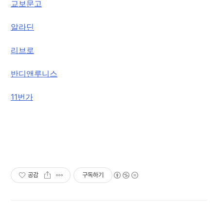
교보문고
알라딘
리브로
반디앤루니스
11번가
공감
구독하기