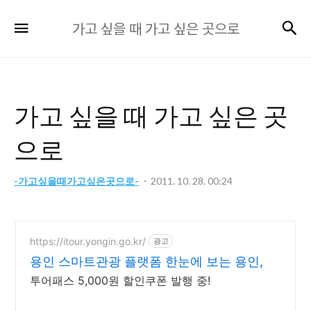
가
검
메뉴
가고 싶을 때 가고 싶은 곳으로
고
싶
을
때
가고 싶을 때 가고 싶은 곳
가
고
으로
싶
은
-가고싶을때가고싶은곳으로-
2011. 10. 28. 00:24
곳
으
로
https://itour.yongin.go.kr/
광고
용인 스마트관광 플랫폼 한눈에 보는 용인,
투어패스 5,000원 할인쿠폰 발행 중!