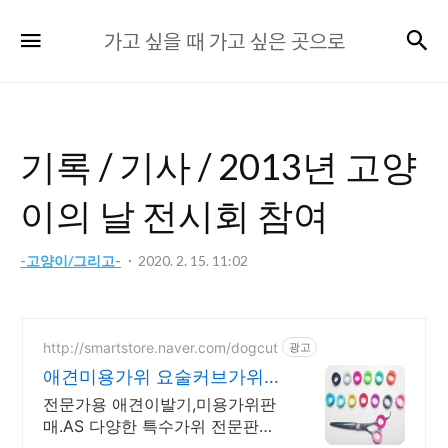
가
검
메뉴
가고 싶을 때 가고 싶은 곳으로
고
싶
을
때
기록 / 기사 / 2013년 고양
가
고
이의 날 전시회 참여
싶
은
-고양이/그리고-
2020. 2. 15. 11:02
곳
으
로
http://smartstore.naver.com/dogcut
광고
애견미용가위 요술커브가위
미용가위 고무링 실리콘링
전문가용 애견이발기,미용가위판
매.AS 다양한 특수가위 전문판매