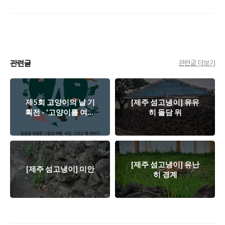
관련글
관련글 더보기
제5회 고양이의 날 기
[제주 섬고냉이] 유유
획전 - '고양이를 여행
히 돌담 위
하다'
[제주 섬고냉이] 유난
[제주 섬고냉이] 미안
히 경계