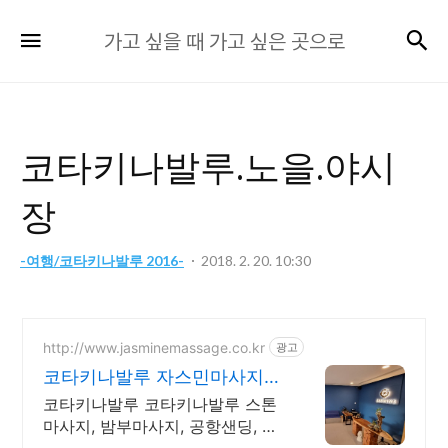
가
검
메뉴
가고 싶을 때 가고 싶은 곳으로
고
싶
을
때
코타키나발루.노을.야시
가
고
장
싶
은
-여행/코타키나발루 2016-
2018. 2. 20. 10:30
곳
으
로
http://www.jasminemassage.co.kr
광고
코타키나발루 자스민마사지
한국인 운영샵
코타키나발루 코타키나발루 스톤
마사지, 밤부마사지, 공항샌딩, 짐